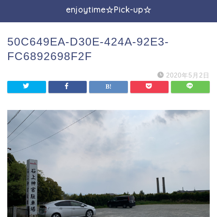
enjoytime☆Pick-up☆
50C649EA-D30E-424A-92E3-
FC6892698F2F
2020年5月2日