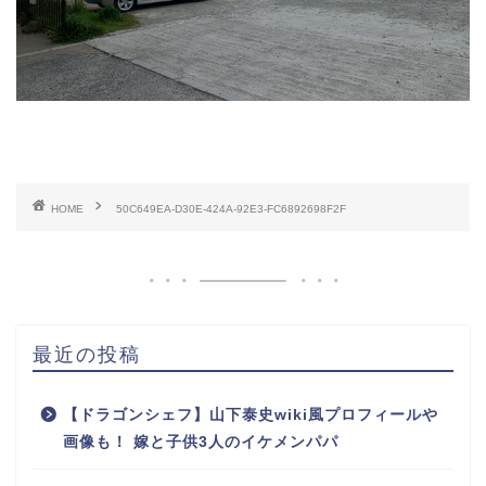
HOME
50C649EA-D30E-424A-92E3-FC6892698F2F
最近の投稿
【ドラゴンシェフ】山下泰史wiki風プロフィールや
画像も！ 嫁と子供3人のイケメンパパ