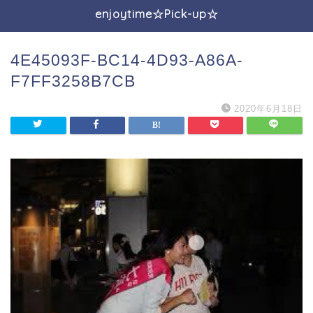
enjoytime☆Pick-up☆
4E45093F-BC14-4D93-A86A-
F7FF3258B7CB
2020年6月18日