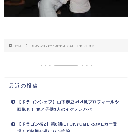
HOME
4E45093F-BC14-4D93-A86A-F7FF3258B7CB
最近の投稿
【ドラゴンシェフ】山下泰史wiki風プロフィールや
画像も！ 嫁と子供3人のイケメンパパ
【ドラゴン桜2】第8話にTOKYOMERのMEカー登
場！岩崎楓が運ばれた病院