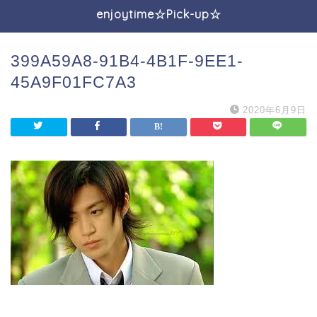
enjoytime☆Pick-up☆
399A59A8-91B4-4B1F-9EE1-
45A9F01FC7A3
2020年6月9日