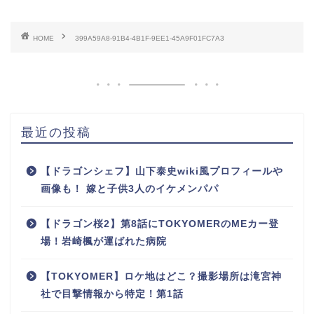
HOME
399A59A8-91B4-4B1F-9EE1-45A9F01FC7A3
最近の投稿
【ドラゴンシェフ】山下泰史wiki風プロフィールや
画像も！ 嫁と子供3人のイケメンパパ
【ドラゴン桜2】第8話にTOKYOMERのMEカー登
場！岩崎楓が運ばれた病院
【TOKYOMER】ロケ地はどこ？撮影場所は滝宮神
社で目撃情報から特定！第1話