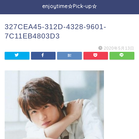
enjoytime☆Pick-up☆
327CEA45-312D-4328-9601-
7C11EB4803D3
2020年5月13日