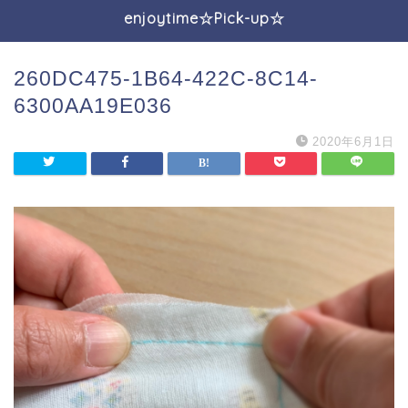
enjoytime☆Pick-up☆
260DC475-1B64-422C-8C14-
6300AA19E036
2020年6月1日