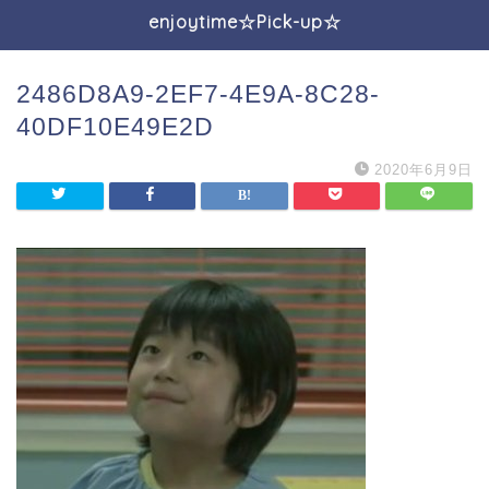
enjoytime☆Pick-up☆
2486D8A9-2EF7-4E9A-8C28-
40DF10E49E2D
2020年6月9日