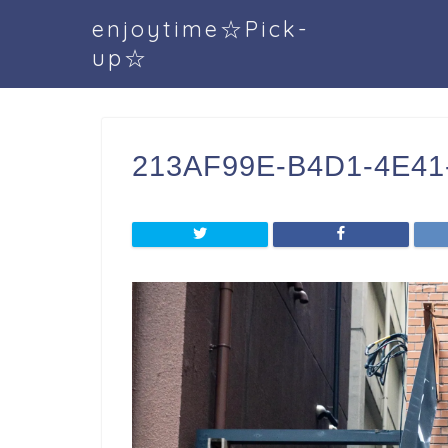
enjoytime☆Pick-
up☆
213AF99E-B4D1-4E4