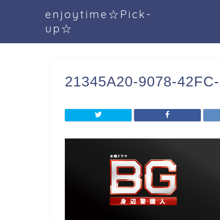
enjoytime☆Pick-
up☆
21345A20-9078-42FC