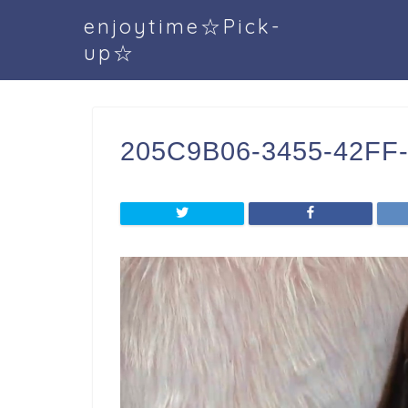
enjoytime☆Pick-
up☆
205C9B06-3455-42FF