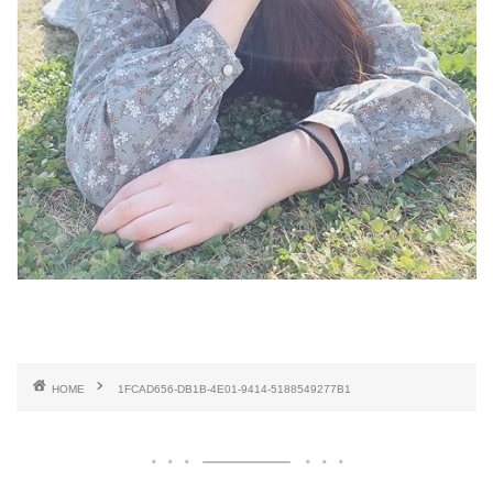
HOME
1FCAD656-DB1B-4E01-9414-5188549277B1