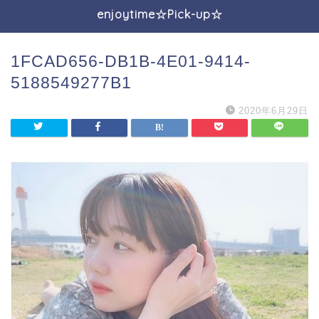
enjoytime☆Pick-up☆
1FCAD656-DB1B-4E01-9414-
5188549277B1
2020年6月29日