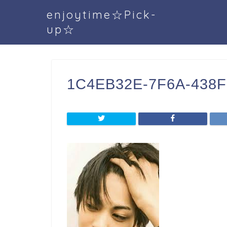
enjoytime☆Pick-
up☆
1C4EB32E-7F6A-438F