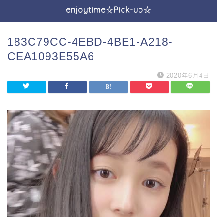
enjoytime☆Pick-up☆
183C79CC-4EBD-4BE1-A218-
CEA1093E55A6
2020年6月4日