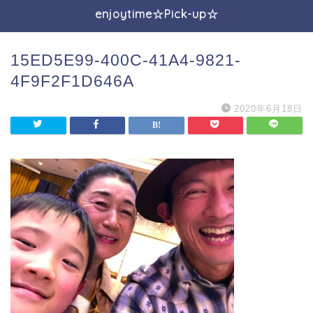
enjoytime☆Pick-up☆
15ED5E99-400C-41A4-9821-
4F9F2F1D646A
2020年6月18日