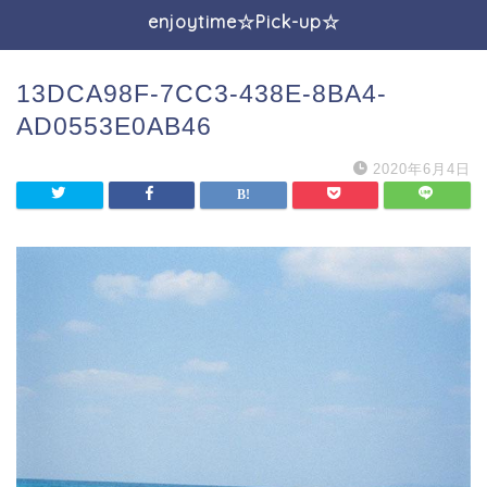
enjoytime☆Pick-up☆
13DCA98F-7CC3-438E-8BA4-
AD0553E0AB46
2020年6月4日