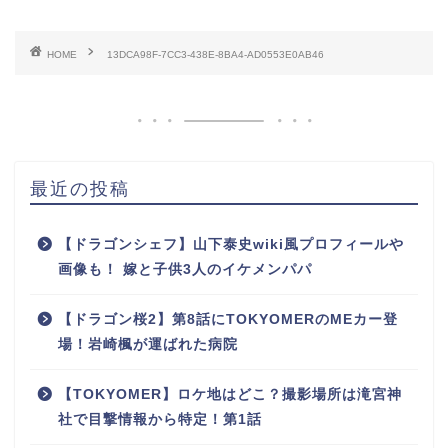
HOME
13DCA98F-7CC3-438E-8BA4-AD0553E0AB46
最近の投稿
【ドラゴンシェフ】山下泰史wiki風プロフィールや
画像も！ 嫁と子供3人のイケメンパパ
【ドラゴン桜2】第8話にTOKYOMERのMEカー登
場！岩崎楓が運ばれた病院
【TOKYOMER】ロケ地はどこ？撮影場所は滝宮神
社で目撃情報から特定！第1話