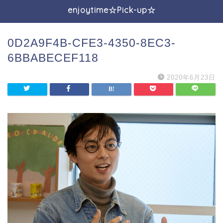
enjoytime☆Pick-up☆
0D2A9F4B-CFE3-4350-8EC3-
6BBABECEF118
2020年6月23日