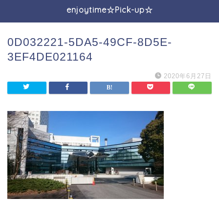
enjoytime☆Pick-up☆
0D032221-5DA5-49CF-8D5E-
3EF4DE021164
2020年6月27日