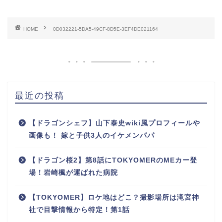
HOME
0D032221-5DA5-49CF-8D5E-3EF4DE021164
最近の投稿
【ドラゴンシェフ】山下泰史wiki風プロフィールや
画像も！ 嫁と子供3人のイケメンパパ
【ドラゴン桜2】第8話にTOKYOMERのMEカー登
場！岩崎楓が運ばれた病院
【TOKYOMER】ロケ地はどこ？撮影場所は滝宮神
社で目撃情報から特定！第1話