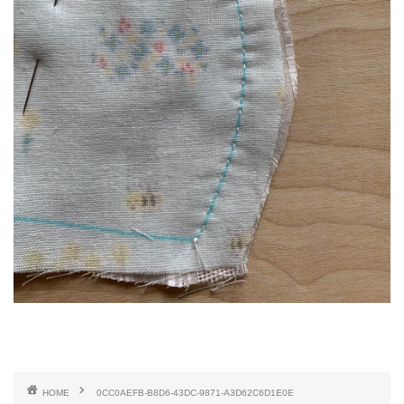
HOME
0CC0AEFB-B8D6-43DC-9871-A3D62C6D1E0E