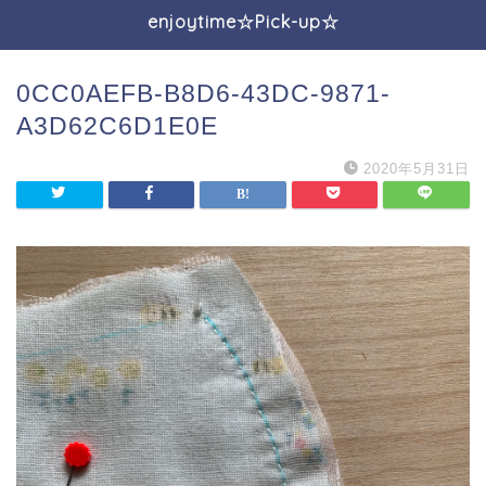
enjoytime☆Pick-up☆
0CC0AEFB-B8D6-43DC-9871-
A3D62C6D1E0E
2020年5月31日