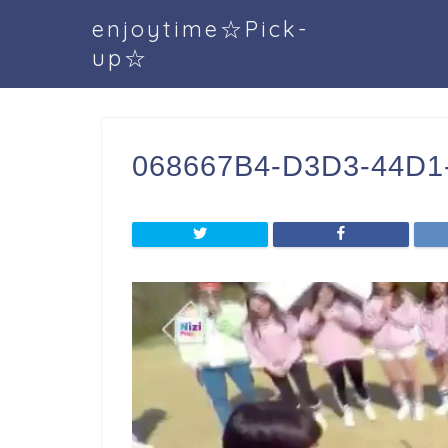
enjoytime☆Pick-
up☆
068667B4-D3D3-44D1