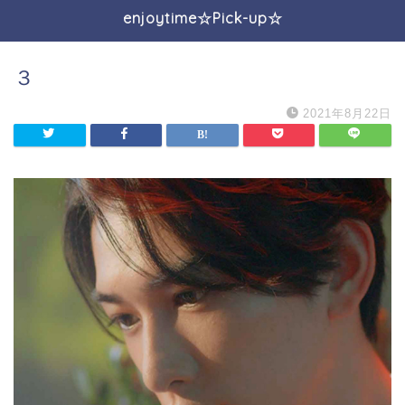
enjoytime☆Pick-up☆
３
2021年8月22日