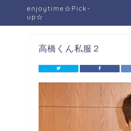
enjoytime☆Pick-
up☆
高橋くん私服２