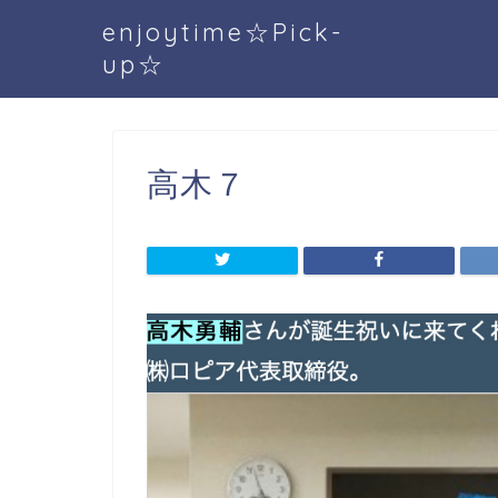
enjoytime☆Pick-
up☆
高木７