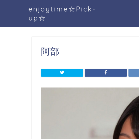
enjoytime☆Pick-
up☆
阿部