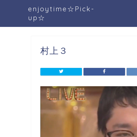
enjoytime☆Pick-
up☆
村上３