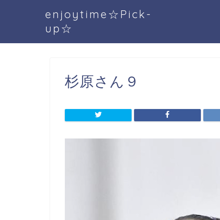
enjoytime☆Pick-
up☆
杉原さん９