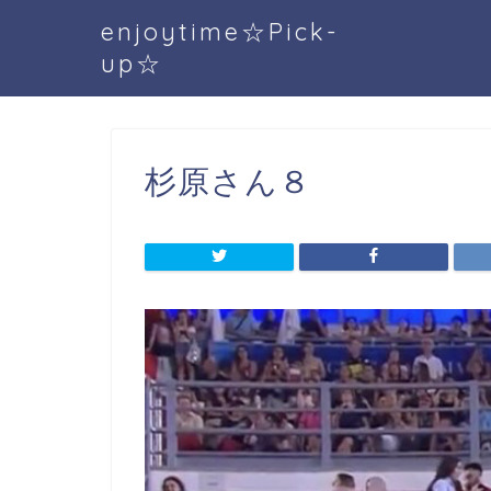
enjoytime☆Pick-
up☆
杉原さん８