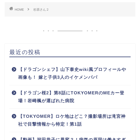
HOME
杉原さん２
最近の投稿
【ドラゴンシェフ】山下泰史wiki風プロフィールや
画像も！ 嫁と子供3人のイケメンパパ
【ドラゴン桜2】第8話にTOKYOMERのMEカー登
場！岩崎楓が運ばれた病院
【TOKYOMER】ロケ地はどこ？撮影場所は滝宮神
社で目撃情報から特定！第1話
【動画】深田恭子に異変？！病気の原因は働きすぎ