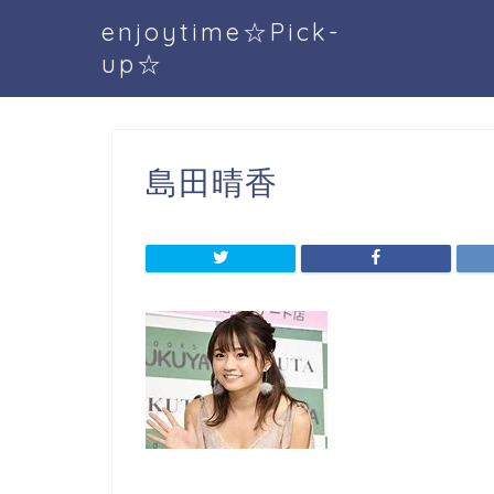
enjoytime☆Pick-
up☆
島田晴香