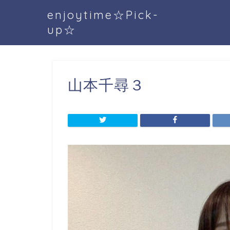
enjoytime☆Pick-
up☆
山本千尋３