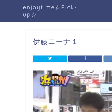
enjoytime☆Pick-
up☆
伊藤ニーナ１