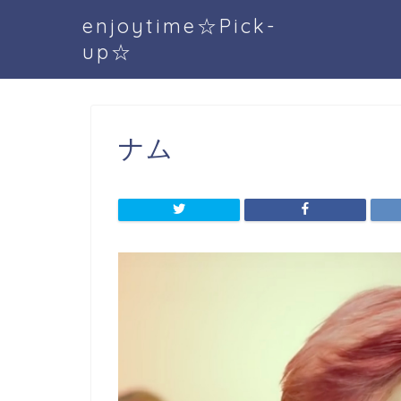
enjoytime☆Pick-
up☆
ナム