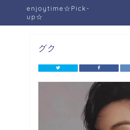
enjoytime☆Pick-
up☆
グク