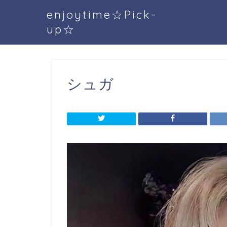
enjoytime☆Pick-
up☆
シュガ