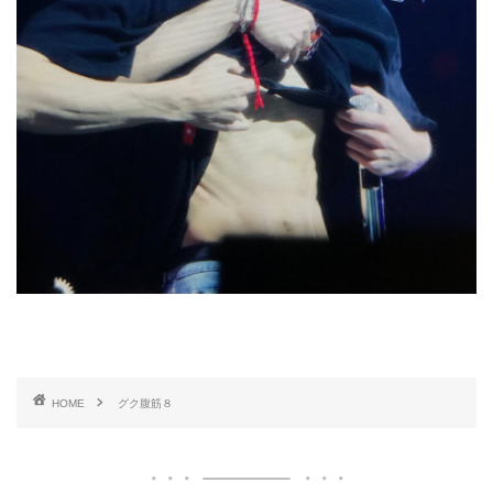
HOME
グク腹筋８