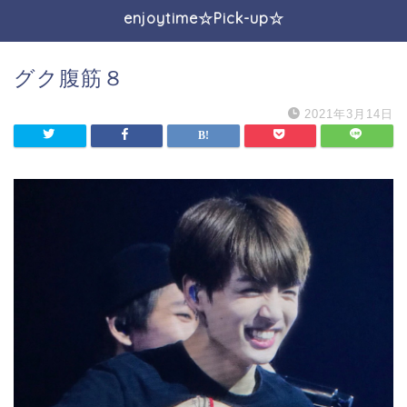
enjoytime☆Pick-up☆
グク腹筋８
2021年3月14日