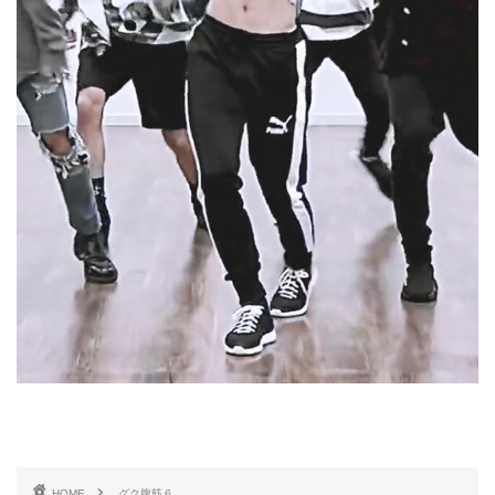
HOME
グク腹筋６