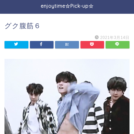
enjoytime☆Pick-up☆
グク腹筋６
2021年3月14日