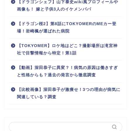
【ドラゴンシェフ】山下泰史wiki風プロフィールや
画像も！ 嫁と子供3人のイケメンパパ
【ドラゴン桜2】第8話にTOKYOMERのMEカー登
場！岩崎楓が運ばれた病院
【TOKYOMER】ロケ地はどこ？撮影場所は滝宮神
社で目撃情報から特定！第1話
【動画】深田恭子に異変？！病気の原因は働きすぎ
と性格からも？過去の発言から徹底調査
【比較画像】深田恭子が激痩せ！3つの理由が病気に
関連している？調査